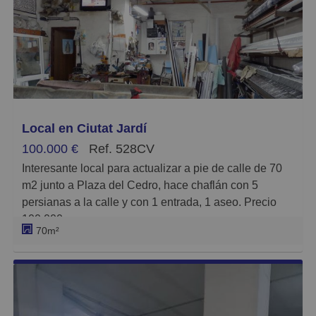
Caros
Pequeños
Grandes
Local en Ciutat Jardí
100.000 €
Ref. 528CV
Interesante local para actualizar a pie de calle de 70
m2 junto a Plaza del Cedro, hace chaflán con 5
persianas a la calle y con 1 entrada, 1 aseo. Precio
100.000 euros.
70m²
Este anuncio no es vinculante, puede contener
errores, se muestra a título informativo y no
contractual.