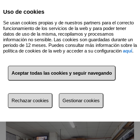
Select Language
▼
Uso de cookies
Se usan cookies propias y de nuestros partners para el correcto
funcionamiento de los servicios de la web y para poder tener
datos de uso de la misma, recopilamos y procesamos
información no sensible. Las cookies son guardadas durante un
periodo de 12 meses. Puedes consultar más información sobre la
política de cookies de la web y acceder a su configuración
aquí
.
3
Inmuebles
Algirós (València)
Aceptar todas las cookies y seguir navegando
Lista
Mapa
Filtros
Rechazar cookies
Gestionar cookies
más reciente
más reciente
Menos reciente
Baratos