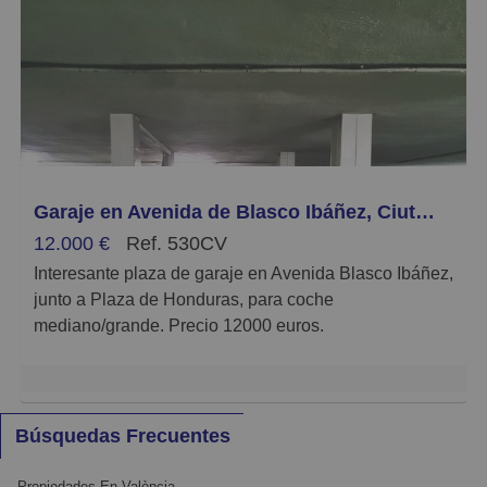
Garaje en Avenida de Blasco Ibáñez, Ciutat Jardí
12.000 €
Ref. 530CV
Interesante plaza de garaje en Avenida Blasco Ibáñez,
junto a Plaza de Honduras, para coche
mediano/grande. Precio 12000 euros.
Este anuncio no es vinculante, puede contener
errores, se muestra a título informativo y no
contractual.
Búsquedas Frecuentes
Propiedades En València